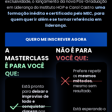
exclusividade, o lançamento da nova Pós-Graduação
em Liderança do Instituto HOP e Carol Castro:
uma
formação inédita e certificada pelo MEC, para
quem quer ir além e se tornar referência em
liderança.
QUERO ME INSCREVER AGORA
A
NÃO É PARA
MASTERCLASS
VOCÊ QUE:
É PARA VOCÊ
Prefere repetir
QUE:
os
mesmos
métodos
,
mesmo sem
⁠Está pronto
resultado.
para
deixar o
improviso de
lado e
conquistar
Está esperando o
clareza
nos