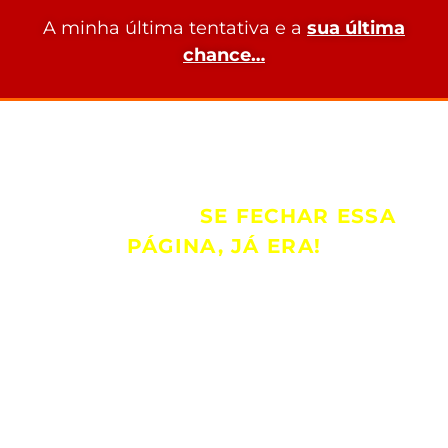
A minha última tentativa e a
sua última
chance…
Uma nova oportunidade para você,
por um
valor menor e benefício
equivalente.
SE FECHAR ESSA
PÁGINA, JÁ ERA!