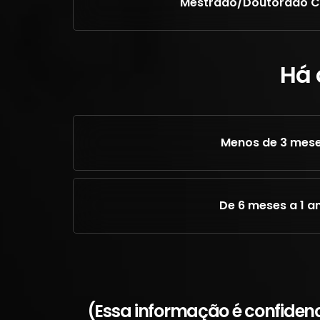
Mestrado/Doutorado 
Há 
Menos de 3 mes
De 6 meses a 1 a
(Essa informação é confiden