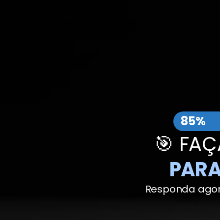
Você e
85%
🎯 FA
PARA
Responda agor